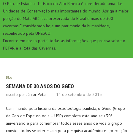
O Parque Estadual Turístico do Alto Ribeira é considerado uma das
Unidades de Conservação mais importantes do mundo. Abriga a maior
porção de Mata Atlântica preservada do Brasil e mais de 300
cavernas.É considerado hoje um patrimônio da humanidade,
reconhecido pela UNESCO.
Encontre em nosso portal todas as informações que precisa sobre o
PETAR e a Rota das Cavernas.
Blog
SEMANA DE 30 ANOS DO GGEO
escrito por
Júnior Petar
14 de setembro de 2015
Caminhando pela história da espeleologia paulista, o GGeo (Grupo
da Geo de Espeleologia – USP) completa este ano seu 30º
aniversário e para comemorar todos esses anos de vida o grupo
convida todos se interessam pela pesquisa acadêmica e apreciação