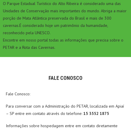
O Parque Estadual Turístico do Alto Ribeira é considerado uma das
Unidades de Conservação mais importantes do mundo. Abriga a maior
porção de Mata Atlântica preservada do Brasil e mais de 300
cavernas.É considerado hoje um patrimônio da humanidade,
reconhecido pela UNESCO.
Encontre em nosso portal todas as informações que precisa sobre o
PETAR e a Rota das Cavernas.
FALE CONOSCO
Fale Conosco:
Para conversar com a Administração do PETAR, localizada em Apiaí
– SP entre em contato através do telefone:
15 3552 1875
Informações sobre hospedagem entre em contato diretamente