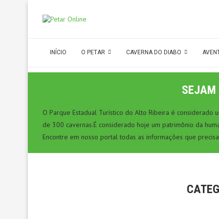
INÍCIO
O PETAR
CAVERNA DO DIABO
AVEN
SEJAM 
O Parque Estadual Turístico do Alto Ribeira é considerado
de 300 cavernas.É considerado hoje um patrimônio da hum
Encontre em nosso portal todas as informações que precisa
CATEG