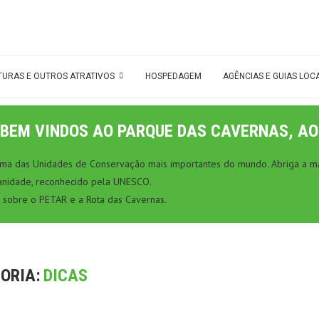
TURAS E OUTROS ATRATIVOS
HOSPEDAGEM
AGÊNCIAS E GUIAS LOC
BEM VINDOS AO PARQUE DAS CAVERNAS, AO
 uma das Unidades de Conservação mais importantes do mundo. Abriga a ma
anidade, reconhecido pela UNESCO.
 sobre o PETAR e a Rota das Cavernas.
ORIA:
DICAS