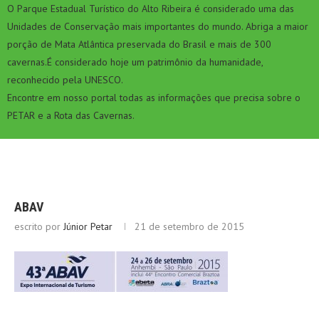
O Parque Estadual Turístico do Alto Ribeira é considerado uma das
Unidades de Conservação mais importantes do mundo. Abriga a maior
porção de Mata Atlântica preservada do Brasil e mais de 300
cavernas.É considerado hoje um patrimônio da humanidade,
reconhecido pela UNESCO.
Encontre em nosso portal todas as informações que precisa sobre o
PETAR e a Rota das Cavernas.
ABAV
escrito por
Júnior Petar
21 de setembro de 2015