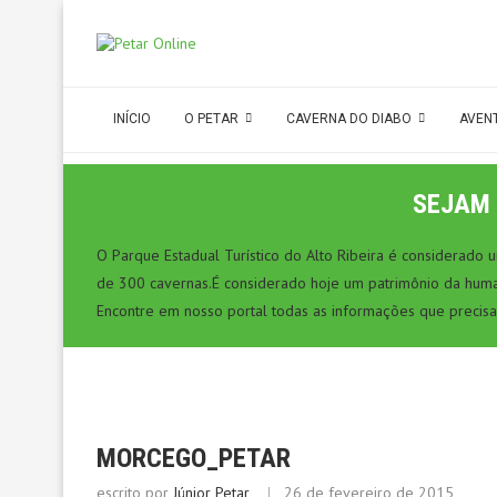
INÍCIO
O PETAR
CAVERNA DO DIABO
AVEN
SEJAM 
O Parque Estadual Turístico do Alto Ribeira é considerado
de 300 cavernas.É considerado hoje um patrimônio da hum
Encontre em nosso portal todas as informações que precisa
MORCEGO_PETAR
escrito por
Júnior Petar
26 de fevereiro de 2015