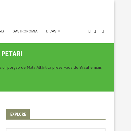
AIS
GASTRONOMIA
DICAS
 PETAR!
ior porção de Mata Atlântica preservada do Brasil e mais
EXPLORE