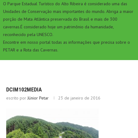
O Parque Estadual Turístico do Alto Ribeira é considerado uma das
Unidades de Conservação mais importantes do mundo. Abriga a maior
porção de Mata Atlântica preservada do Brasil e mais de 300
cavernas.É considerado hoje um patrimônio da humanidade,
reconhecido pela UNESCO.
Encontre em nosso portal todas as informações que precisa sobre o
PETAR e a Rota das Cavernas.
DCIM102MEDIA
escrito por
Júnior Petar
23 de janeiro de 2016