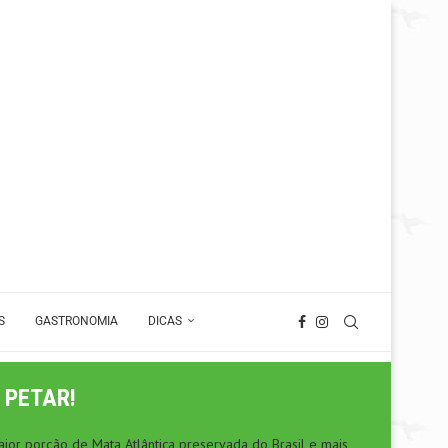
S
GASTRONOMIA
DICAS
 PETAR!
ior porção de Mata Atlântica preservada do Brasil e mais