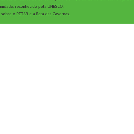
anidade, reconhecido pela UNESCO.
 sobre o PETAR e a Rota das Cavernas.