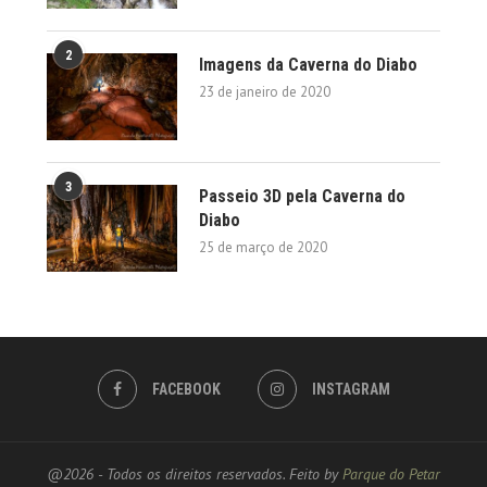
2
Imagens da Caverna do Diabo
23 de janeiro de 2020
3
Passeio 3D pela Caverna do
Diabo
25 de março de 2020
FACEBOOK
INSTAGRAM
@2026 - Todos os direitos reservados. Feito by
Parque do Petar