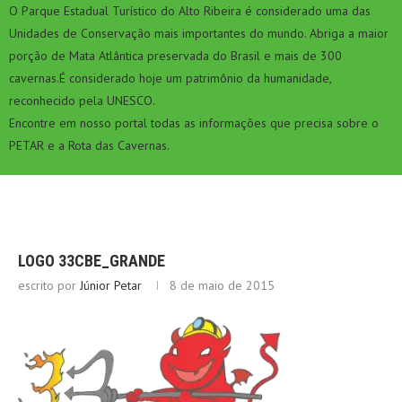
O Parque Estadual Turístico do Alto Ribeira é considerado uma das
Unidades de Conservação mais importantes do mundo. Abriga a maior
porção de Mata Atlântica preservada do Brasil e mais de 300
cavernas.É considerado hoje um patrimônio da humanidade,
reconhecido pela UNESCO.
Encontre em nosso portal todas as informações que precisa sobre o
PETAR e a Rota das Cavernas.
LOGO 33CBE_GRANDE
escrito por
Júnior Petar
8 de maio de 2015