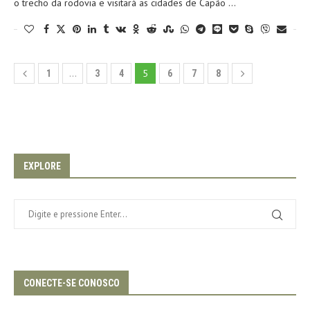
o trecho da rodovia e visitará as cidades de Capão …
…
5
1
3
4
6
7
8
EXPLORE
CONECTE-SE CONOSCO