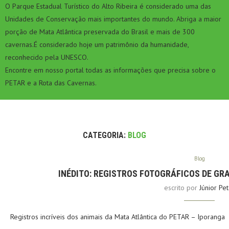
O Parque Estadual Turístico do Alto Ribeira é considerado uma das
Unidades de Conservação mais importantes do mundo. Abriga a maior
porção de Mata Atlântica preservada do Brasil e mais de 300
cavernas.É considerado hoje um patrimônio da humanidade,
reconhecido pela UNESCO.
Encontre em nosso portal todas as informações que precisa sobre o
PETAR e a Rota das Cavernas.
CATEGORIA:
BLOG
Blog
INÉDITO: REGISTROS FOTOGRÁFICOS DE G
escrito por
Júnior Pet
Registros incríveis dos animais da Mata Atlântica do PETAR – Iporanga