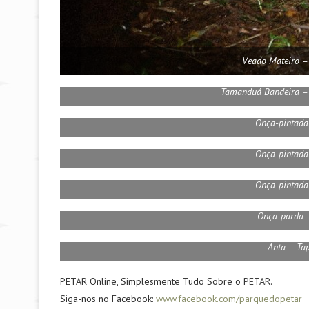
Veado Mateiro 
Tamanduá Bandeira – 
Onça-pintada
Onça-pintada
Onça-pintada
Onça-parda 
Anta – Tap
PETAR Online, Simplesmente Tudo Sobre o PETAR.
Siga-nos no Facebook:
www.facebook.com/parquedopetar