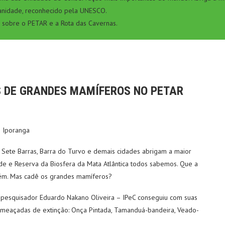
anidade, reconhecido pela UNESCO.
 sobre o PETAR e a Rota das Cavernas.
S DE GRANDES MAMÍFEROS NO PETAR
– Iporanga
o, Sete Barras, Barra do Turvo e demais cidades abrigam a maior
ade e Reserva da Biosfera da Mata Atlântica todos sabemos. Que a
bém. Mas cadê os grandes mamíferos?
 o pesquisador Eduardo Nakano Oliveira – IPeC conseguiu com suas
meaçadas de extinção: Onça Pintada, Tamanduá-bandeira, Veado-