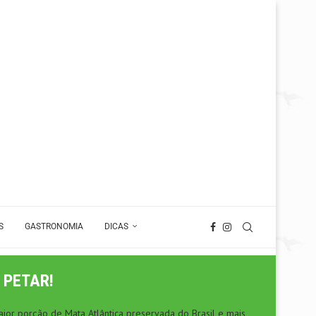
S
GASTRONOMIA
DICAS
 PETAR!
ior porção de Mata Atlântica preservada do Brasil e mais