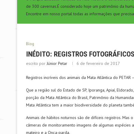
de 300 cavernas.É considerado hoje um patrimônio da hum
Encontre em nosso portal todas as informações que precisa
Blog
INÉDITO: REGISTROS FOTOGRÁFICO
escrito por
Júnior Petar
6 de fevereiro de 2017
Registros incríveis dos animais da Mata Atlântica do PETAR 
Que a região sul do Estado de SP, Iporanga, Apiaí, Eldorad
porção da Mata Atlântica do Brasil, Patrimônio da Humanid
Mata Atlântica tem a maior biodiversidade do planeta tam
Animais de hábitos noturnos são de difíceis registros. Mas
câmeras de monitoramento imagens de algumas espécies a
mateiro e a Onça-parda.