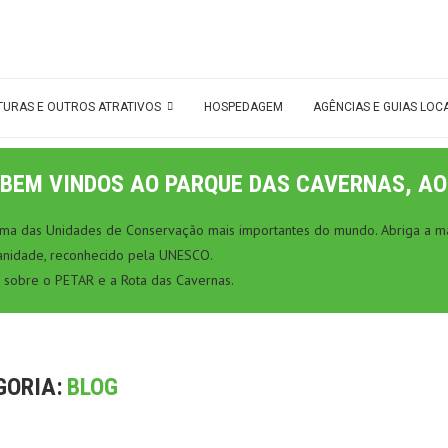
TURAS E OUTROS ATRATIVOS
HOSPEDAGEM
AGÊNCIAS E GUIAS LOC
BEM VINDOS AO PARQUE DAS CAVERNAS, AO
 uma das Unidades de Conservação mais importantes do mundo. Abriga a ma
anidade, reconhecido pela UNESCO.
 sobre o PETAR e a Rota das Cavernas.
GORIA:
BLOG