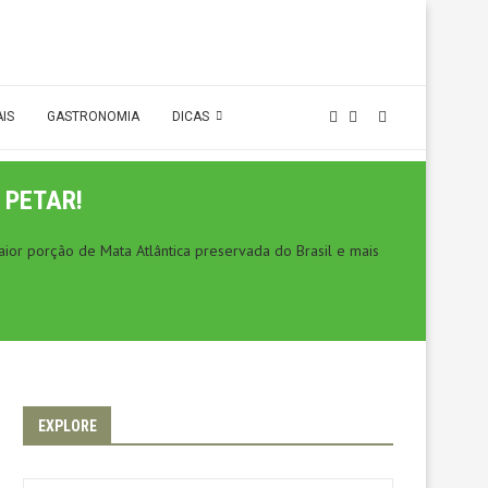
AIS
GASTRONOMIA
DICAS
 PETAR!
ior porção de Mata Atlântica preservada do Brasil e mais
EXPLORE