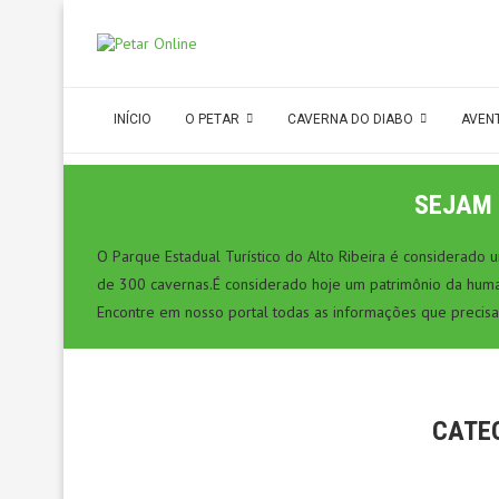
INÍCIO
O PETAR
CAVERNA DO DIABO
AVEN
SEJAM 
O Parque Estadual Turístico do Alto Ribeira é considerado
de 300 cavernas.É considerado hoje um patrimônio da hum
Encontre em nosso portal todas as informações que precisa
CATE