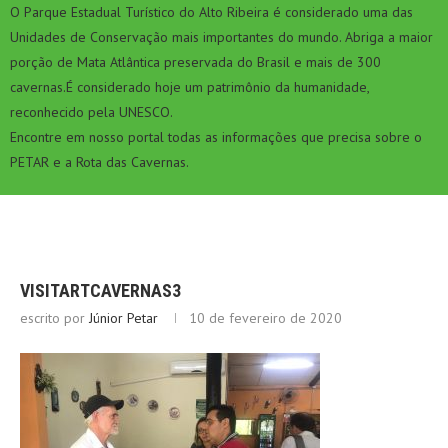
O Parque Estadual Turístico do Alto Ribeira é considerado uma das
Unidades de Conservação mais importantes do mundo. Abriga a maior
porção de Mata Atlântica preservada do Brasil e mais de 300
cavernas.É considerado hoje um patrimônio da humanidade,
reconhecido pela UNESCO.
Encontre em nosso portal todas as informações que precisa sobre o
PETAR e a Rota das Cavernas.
VISITARTCAVERNAS3
escrito por
Júnior Petar
10 de fevereiro de 2020