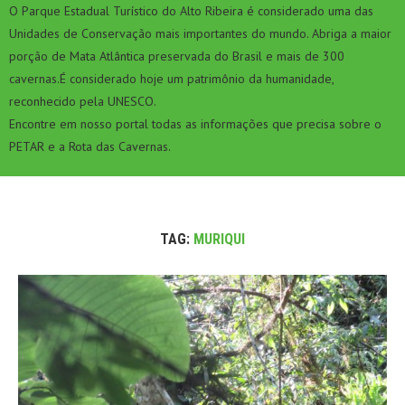
O Parque Estadual Turístico do Alto Ribeira é considerado uma das
Unidades de Conservação mais importantes do mundo. Abriga a maior
porção de Mata Atlântica preservada do Brasil e mais de 300
cavernas.É considerado hoje um patrimônio da humanidade,
reconhecido pela UNESCO.
Encontre em nosso portal todas as informações que precisa sobre o
PETAR e a Rota das Cavernas.
TAG:
MURIQUI