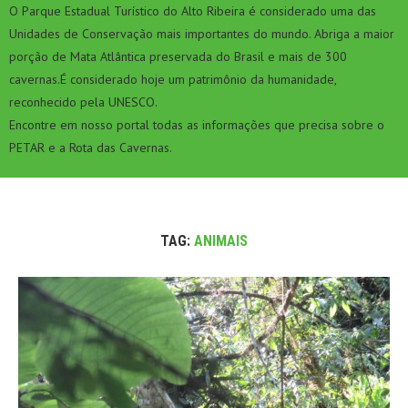
O Parque Estadual Turístico do Alto Ribeira é considerado uma das
Unidades de Conservação mais importantes do mundo. Abriga a maior
porção de Mata Atlântica preservada do Brasil e mais de 300
cavernas.É considerado hoje um patrimônio da humanidade,
reconhecido pela UNESCO.
Encontre em nosso portal todas as informações que precisa sobre o
PETAR e a Rota das Cavernas.
TAG:
ANIMAIS