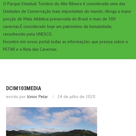
O Parque Estadual Turístico do Alto Ribeira é considerado uma das
Unidades de Conservação mais importantes do mundo. Abriga a maior
porção de Mata Atlântica preservada do Brasil e mais de 300
cavernas.É considerado hoje um patrimônio da humanidade,
reconhecido pela UNESCO.
Encontre em nosso portal todas as informações que precisa sobre o
PETAR e a Rota das Cavernas.
DCIM103MEDIA
escrito por
Júnior Petar
24 de julho de 2020