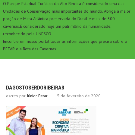
O Parque Estadual Turístico do Alto Ribeira é considerado uma das
Unidades de Conservação mais importantes do mundo. Abriga a maior
porção de Mata Atlântica preservada do Brasil e mais de 300
cavernas.É considerado hoje um patrimônio da humanidade,
reconhecido pela UNESCO.
Encontre em nosso portal todas as informações que precisa sobre o
PETAR e a Rota das Cavernas.
DAGOSTOSERDORIBEIRA3
escrito por
Júnior Petar
5 de fevereiro de 2020