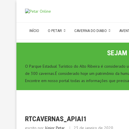
INÍCIO
O PETAR
CAVERNA DO DIABO
AVEN
SEJAM 
O Parque Estadual Turístico do Alto Ribeira é considerado
de 300 cavernas.É considerado hoje um patrimônio da hum
Encontre em nosso portal todas as informações que precisa
RTCAVERNAS_APIAI1
escrito por
Júnior Petar
23 de janeiro de 2020