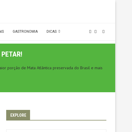
AIS
GASTRONOMIA
DICAS
 PETAR!
ior porção de Mata Atlântica preservada do Brasil e mais
EXPLORE