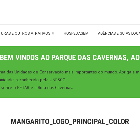
TURAS E OUTROS ATRATIVOS
HOSPEDAGEM
AGÊNCIAS E GUIAS LOC
BEM VINDOS AO PARQUE DAS CAVERNAS, AO
 uma das Unidades de Conservação mais importantes do mundo. Abriga a ma
anidade, reconhecido pela UNESCO.
 sobre o PETAR e a Rota das Cavernas.
MANGARITO_LOGO_PRINCIPAL_COLOR