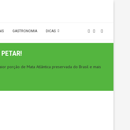
AIS
GASTRONOMIA
DICAS
 PETAR!
ior porção de Mata Atlântica preservada do Brasil e mais