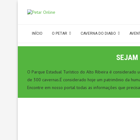
INÍCIO
O PETAR
CAVERNA DO DIABO
AVEN
SEJAM 
O Parque Estadual Turístico do Alto Ribeira é considerado
de 300 cavernas.É considerado hoje um patrimônio da hum
Encontre em nosso portal todas as informações que precisa