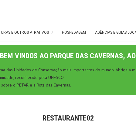
TURAS E OUTROS ATRATIVOS
HOSPEDAGEM
AGÊNCIAS E GUIAS LOC
BEM VINDOS AO PARQUE DAS CAVERNAS, AO
 uma das Unidades de Conservação mais importantes do mundo. Abriga a ma
anidade, reconhecido pela UNESCO.
 sobre o PETAR e a Rota das Cavernas.
RESTAURANTE02