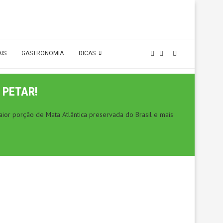
AIS
GASTRONOMIA
DICAS
 PETAR!
ior porção de Mata Atlântica preservada do Brasil e mais