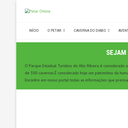
INÍCIO
O PETAR
CAVERNA DO DIABO
AVEN
SEJAM 
O Parque Estadual Turístico do Alto Ribeira é considerado
de 300 cavernas.É considerado hoje um patrimônio da hum
Encontre em nosso portal todas as informações que precisa