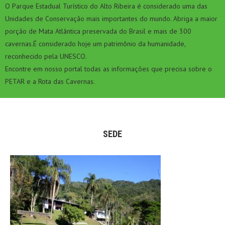
O Parque Estadual Turístico do Alto Ribeira é considerado uma das
Unidades de Conservação mais importantes do mundo. Abriga a maior
porção de Mata Atlântica preservada do Brasil e mais de 300
cavernas.É considerado hoje um patrimônio da humanidade,
reconhecido pela UNESCO.
Encontre em nosso portal todas as informações que precisa sobre o
PETAR e a Rota das Cavernas.
SEDE